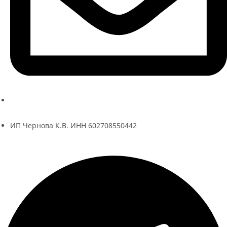
ksenia@kseniache.ru
ИП Чернова К.В. ИНН 602708550442
Telegram