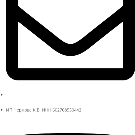
ksenia@kseniache.ru
ИП Чернова К.В. ИНН 602708550442