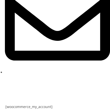
ksenia@kseniache.ru
Заказать звонок
[woocommerce_my_account]