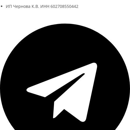
ИП Чернова К.В. ИНН 602708550442
Telegram