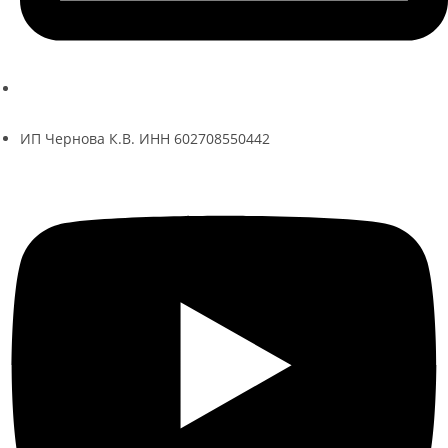
ksenia@kseniache.ru
ИП Чернова К.В. ИНН 602708550442