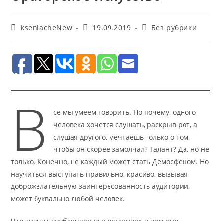
Автор
Запись
Рубрика
kseniacheNew
19.09.2019
Без рубрики
записи:
опубликована:
записи:
В
се мы умеем говорить. Но почему, одного
человека хочется слушать, раскрыв рот, а
слушая другого, мечтаешь только о том,
чтобы он скорее замолчал? Талант? Да, но не
только. Конечно, не каждый может стать Демосфеном. Но
научиться выступать правильно, красиво, вызывая
доброжелательную заинтересованность аудитории,
может буквально любой человек.
Что значит «публичное выступление» и чем оно