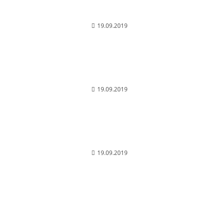
Сила голоса
19.09.2019
Диета для хорошего звучания голоса
19.09.2019
Техника речи и публичные выступления
19.09.2019