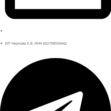
ksenia@kseniache.ru
ИП Чернова К.В. ИНН 602708550442
Telegram